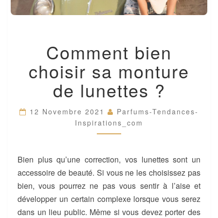
COMMENT
Comment bien
BIEN
CHOISIR
choisir sa monture
SA
MONTURE
de lunettes ?
DE
LUNETTES
?
12 Novembre 2021
Parfums-Tendances-
Inspirations_com
Bien plus qu’une correction, vos lunettes sont un
accessoire de beauté. Si vous ne les choisissez pas
bien, vous pourrez ne pas vous sentir à l’aise et
développer un certain complexe lorsque vous serez
dans un lieu public. Même si vous devez porter des