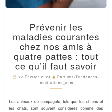
PRÉVENIR
Prévenir les
LES
MALADIES
maladies courantes
COURANTES
CHEZ
chez nos amis à
NOS
AMIS
quatre pattes : tout
À
QUATRE
ce qu’il faut savoir
PATTES
:
TOUT
12 Février 2024
Parfums-Tendances-
CE
Inspirations_com
QU’IL
FAUT
SAVOIR
Les animaux de compagnie, tels que les chiens et
les chats, sont souvent considérés comme des