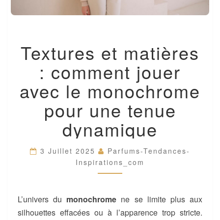
TEXTURES
Textures et matières
ET
MATIÈRES
: comment jouer
:
COMMENT
avec le monochrome
JOUER
AVEC
pour une tenue
LE
MONOCHROME
dynamique
POUR
UNE
TENUE
3 Juillet 2025
Parfums-Tendances-
DYNAMIQUE
Inspirations_com
L’univers du
monochrome
ne se limite plus aux
silhouettes effacées ou à l’apparence trop stricte.