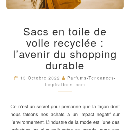
SACS
Sacs en toile de
EN
TOILE
voile recyclée :
DE
VOILE
l’avenir du shopping
RECYCLÉE
:
durable
L’AVENIR
DU
SHOPPING
13 Octobre 2022
Parfums-Tendances-
DURABLE
Inspirations_com
Ce n’est un secret pour personne que la façon dont
nous faisons nos achats a un impact négatif sur
l’environnement. L’industrie de la mode est l’une des
industries les plus polluantes au monde, avec une