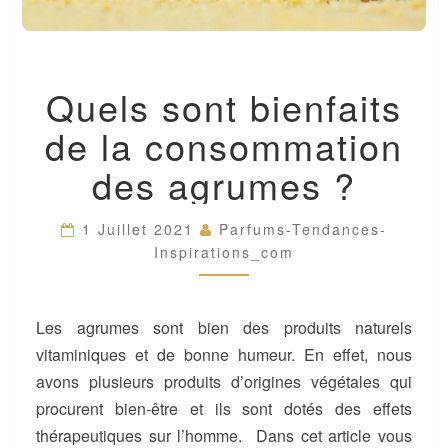
QUELS
Quels sont bienfaits
SONT
BIENFAITS
de la consommation
DE
LA
des agrumes ?
CONSOMMATION
DES
AGRUMES
1 Juillet 2021
Parfums-Tendances-
?
Inspirations_com
Les agrumes sont bien des produits naturels
vitaminiques et de bonne humeur. En effet, nous
avons plusieurs produits d’origines végétales qui
procurent bien-être et ils sont dotés des effets
thérapeutiques sur l’homme. Dans cet article vous