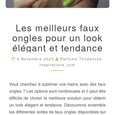
LES
Les meilleurs faux
MEILLEURS
FAUX
ongles pour un look
ONGLES
POUR
élégant et tendance
UN
LOOK
ÉLÉGANT
9 Novembre 2023
Parfums-Tendances-
ET
Inspirations_com
TENDANCE
Vous cherchez à sublimer vos mains avec des faux
ongles ? Les options sont nombreuses et il peut être
difficile de choisir la meilleure solution pour obtenir
un look élégant et tendance. Découvrons ensemble
les différentes sortes de faux ongles disponibles sur